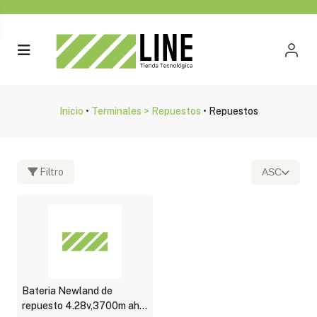
Inicio
•
Terminales > Repuestos
•
Repuestos
Filtro
ASC
Fabricante
Newland
(1)
Bateria Newland de
repuesto 4.28v,3700m ah