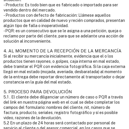
- Producto: Es todo bien que es fabricado o importado para ser
vendido dentro del mercado.
- Productos con defecto de fabricación: Llámese aquellos
productos que en calidad de nuevo y recién comprados, presentan
algún tipo de falla o inoperatividad.
-PQR: es un consecutivo que se le asigna a una petición, queja o
reclamo por parte del cliente, para que se adelante una acción de
solución al inconveniente.
4. AL MOMENTO DE LA RECEPCIÓN DE LA MERCANCÍA
Si al recibir su mercancía inicialmente, evidencia que el o los
productos tienen rayones, o golpes, caja interna en mal estado,
debe tramitar el PQR con evidencia fotográfica. Si la caja externa
llegó en mal estado (mojada, averiada, desbaratada) al momento
de la entrega debe reportar directamente al transportador o dejar
constancia en la guía del mal estado.
5. PROCESO PARA DEVOLUCIÓN
5.1 . El cliente debe diligenciar un número de caso o PQR a través
del link en nuestra página web en el cual se debe completar los
campos del formulario: nombres del cliente, nit, número de
factura, producto, seriales, registro fotográfico y sí es posible
video, razones de la devolución.
5.2 En un plazo de 24 horas será contactado por personal de
servicio al cliente o del asesor comercial, en los casos que se