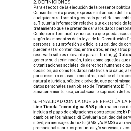
2. DEFINICIONES
Para efectos de la ejecución de la presente política
Consentimiento previo, expreso e informado del Titu
cualquier otro formato generado por el Responsable 
al Titular la información relativa a la existencia de 
tratamiento que se pretende dar a los datos person
Cualquier información vinculada o que pueda asocia
según los mandatos de la ley o de la Constitución Polí
personas, a su profesión u oficio, a su calidad de c
pueden estar contenidos, entre otros, en registros p
reservada sólo es relevante para el titular;
g) Datos
generar su discriminación, tales como aquellos que rev
organizaciones sociales, de derechos humanos o que 
oposición, así como los datos relativos a la salud, a 
por sí misma o en asocio con otros, realice el Trat
natural o jurídica, pública o privada, que por sí mis
datos personales sean objeto de Tratamiento;
k) T
almacenamiento, uso, circulación o supresión de los
3. FINALIDAD CON LA QUE SE EFECTÚA L
Line Tienda Tecnológica SAS
podrá hacer uso de
incluida el pago de obligaciones contractuales;
b)
Pr
cambios en los mismos;
d)
Evaluar la calidad del serv
móvil, vía mensajes de texto (SMS y/o MMS) o a travé
promocional sobre los productos y/o servicios, eventos