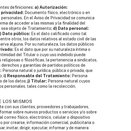
entes definiciones:
a) Autorización:
 privacidad:
Documento físico, electrónico o en
 personales. En el Aviso de Privacidad se comunica
forma de acceder a las mismas y la finalidad del
 sea objeto de Tratamiento;
d) Dato personal:
) Dato público:
Es el dato calificado como tal
ntre otros, los datos relativos al estado civil de las
serva alguna. Por su naturaleza, los datos públicos
rivado:
Es el dato que por su naturaleza íntima o
ntimidad del Titular o cuyo uso indebido puede
 religiosas o filosóficas, la pertenencia a sindicatos,
 derechos y garantías de partidos políticos de
:
Persona natural o jurídica, pública o privada, que
o;
i) Responsable del Tratamiento:
Persona
to de los datos;
j) Titular:
Persona natural cuyos
s personales, tales como la recolección,
E LOS MISMOS
te con sus clientes, proveedores y trabajadores,
formar sobre nuevos productos o servicios y/o sobre
al correo físico, electrónico, celular o dispositivo
 por crearse, información comercial, publicitaria o
, invitar, dirigir, ejecutar, informar y de manera