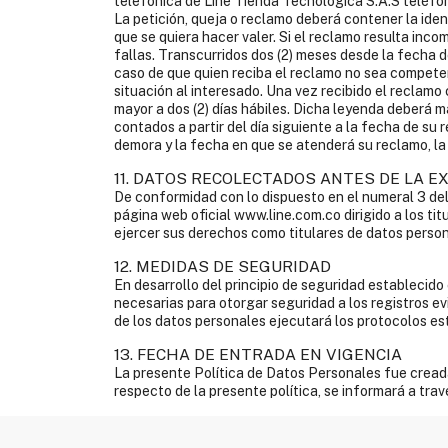
telefónica de Line Tienda Tecnológica S.A.S teléf
La petición, queja o reclamo deberá contener la iden
que se quiera hacer valer. Si el reclamo resulta inco
fallas. Transcurridos dos (2) meses desde la fecha d
caso de que quien reciba el reclamo no sea competen
situación al interesado. Una vez recibido el reclamo
mayor a dos (2) días hábiles. Dicha leyenda deberá m
contados a partir del día siguiente a la fecha de su
demora y la fecha en que se atenderá su reclamo, la 
11. DATOS RECOLECTADOS ANTES DE LA EX
De conformidad con lo dispuesto en el numeral 3 del
página web oficial www.line.com.co dirigido a los ti
ejercer sus derechos como titulares de datos perso
12. MEDIDAS DE SEGURIDAD
En desarrollo del principio de seguridad establecid
necesarias para otorgar seguridad a los registros ev
de los datos personales ejecutará los protocolos est
13. FECHA DE ENTRADA EN VIGENCIA
La presente Política de Datos Personales fue creada 
respecto de la presente política, se informará a tra