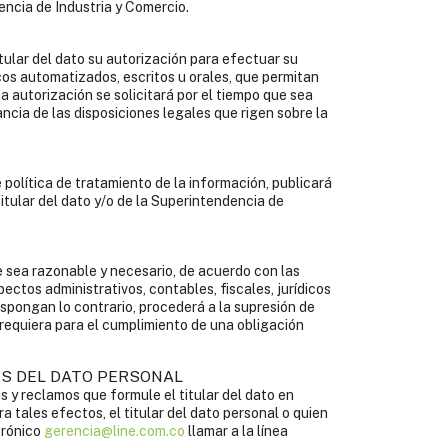
encia de Industria y Comercio.
tular del dato su autorización para efectuar su
icos automatizados, escritos u orales, que permitan
a autorización se solicitará por el tiempo que sea
ancia de las disposiciones legales que rigen sobre la
 política de tratamiento de la información, publicará
itular del dato y/o de la Superintendencia de
e sea razonable y necesario, de acuerdo con las
pectos administrativos, contables, fiscales, jurídicos
dispongan lo contrario, procederá a la supresión de
 requiera para el cumplimiento de una obligación
ES DEL DATO PERSONAL
y reclamos que formule el titular del dato en
a tales efectos, el titular del dato personal o quien
trónico
gerencia@line.com.co
llamar a la línea