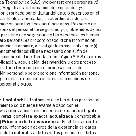
da Tecnológica S.A.S. y/o por terceras personas;
g)
i) Registrar la información de empleados y/o
ón otorgada por el titular del dato o descritos en el
as filiales, vinculadas, o subordinadas de Line
mación para los fines aquí indicados. Respecto de
nas al personal de seguridad y (iii) obtenidos de las
 para fines de seguridad de las personas, los bienes
dato personal es proporcionado, dicha información
ciar, transmitir, o divulgar la misma, salvo que: (i)
encomendados; (iii) sea necesario con el fin de
en nombre de Line Tienda Tecnológica S.A.S o a otras
idación, adquisición, desinversión, u otro proceso
ntratar a terceros para el procesamiento de
ón personal o se proporcione información personal
eger dicha información personal con medidas de
personal a otros.
e finalidad:
El Tratamiento de los datos personales
miento sólo puede llevarse a cabo con el
evia autorización, o en ausencia de mandato legal o
 veraz, completa, exacta, actualizada, comprobable
) Principio de transparencia:
En el Tratamiento
ones, información acerca de la existencia de datos
an de la naturaleza de los datos personales, de las