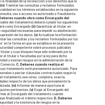
 la finalidad de la recolección y los derechos que le
(iv)
Tramitar las consultas y reclamos formulados
cialidad en los términos establecidos en la siguiente
consulta, uso o acceso no autorizado o fraudulento.
 Deberes cuando obra como Encargado del
sable del tratamiento) deberá cumplir los siguientes
ratará como Encargado
(ii)
Garantizar al titular, en
 seguridad necesarias para impedir su adulteración,
supresión de los datos.
(v)
Actualizar la información
itar las consultas y los reclamos formulados por los
te” en la forma en que se establece en la presente
a autoridad competente sobre procesos judiciales
titular y cuyo bloqueo haya sido ordenado por la
 el titular o facultadas por la ley para dicho
dad y existan riesgos en la administración de la
y Comercio.
C. Deberes cuando realiza el
cuyo tratamiento esté previamente autorizado. Para
ersonales o pactar cláusulas contractuales según lo
el tratamiento sea veraz, completa, exacta,
ades respecto de los datos que previamente le
alizada.
(iv)
Informar de manera oportuna al
ajustes pertinentes.
(v)
Exigir al Encargado del
rmar al Encargado del tratamiento cuando
ya finalizado el trámite respectivo.
D. Deberes
eguridad y la existencia de riesgos en la