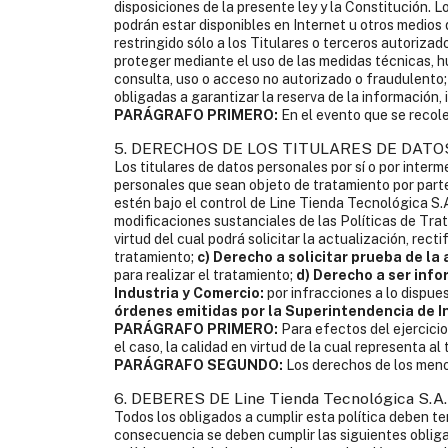
disposiciones de la presente ley y la Constitución. L
podrán estar disponibles en Internet u otros medios
restringido sólo a los Titulares o terceros autorizad
proteger mediante el uso de las medidas técnicas, h
consulta, uso o acceso no autorizado o fraudulento
obligadas a garantizar la reserva de la información,
PARÁGRAFO PRIMERO:
En el evento que se recole
5. DERECHOS DE LOS TITULARES DE DATOS
Los titulares de datos personales por sí o por inte
personales que sean objeto de tratamiento por part
estén bajo el control de Line Tienda Tecnológica S.
modificaciones sustanciales de las Políticas de Tr
virtud del cual podrá solicitar la actualización, rec
tratamiento;
c) Derecho a solicitar prueba de la 
para realizar el tratamiento;
d) Derecho a ser inf
Industria y Comercio:
por infracciones a lo dispue
órdenes emitidas por la Superintendencia de I
PARÁGRAFO PRIMERO:
Para efectos del ejercicio
el caso, la calidad en virtud de la cual representa al t
PARÁGRAFO SEGUNDO:
Los derechos de los menor
6. DEBERES DE Line Tienda Tecnológica S.A
Todos los obligados a cumplir esta política deben t
consecuencia se deben cumplir las siguientes oblig