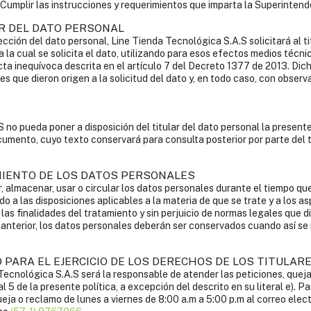
Cumplir las instrucciones y requerimientos que imparta la Superintend
AR DEL DATO PERSONAL
ción del dato personal, Line Tienda Tecnológica S.A.S solicitará al ti
a la cual se solicita el dato, utilizando para esos efectos medios técn
ta inequívoca descrita en el artículo 7 del Decreto 1377 de 2013. Dich
s que dieron origen a la solicitud del dato y, en todo caso, con observ
 no pueda poner a disposición del titular del dato personal la presente
cumento, cuyo texto conservará para consulta posterior por parte del t
MIENTO DE LOS DATOS PERSONALES
, almacenar, usar o circular los datos personales durante el tiempo qu
o a las disposiciones aplicables a la materia de que se trate y a los as
 las finalidades del tratamiento y sin perjuicio de normas legales que 
 anterior, los datos personales deberán ser conservados cuando así se
 PARA EL EJERCICIO DE LOS DERECHOS DE LOS TITULAR
ológica S.A.S será la responsable de atender las peticiones, quejas 
5 de la presente política, a excepción del descrito en su literal e). Par
ueja o reclamo de lunes a viernes de 8:00 a.m a 5:00 p.m al correo elec