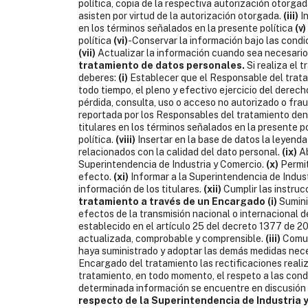
política, copia de la respectiva autorización otorgada
asisten por virtud de la autorización otorgada.
(iii)
In
en los términos señalados en la presente política
(v)
política
(vi)
-Conservar la información bajo las condi
(vii)
Actualizar la información cuando sea necesario
tratamiento de datos personales.
Si realiza el 
deberes:
(i)
Establecer que el Responsable del trata
todo tiempo, el pleno y efectivo ejercicio del derec
pérdida, consulta, uso o acceso no autorizado o fra
reportada por los Responsables del tratamiento dentr
titulares en los términos señalados en la presente po
política.
(viii)
Insertar en la base de datos la leyenda
relacionados con la calidad del dato personal.
(ix)
Ab
Superintendencia de Industria y Comercio.
(x)
Permit
efecto.
(xi)
Informar a la Superintendencia de Indust
información de los titulares.
(xii)
Cumplir las instruc
tratamiento a través de un Encargado
(i)
Sumini
efectos de la transmisión nacional o internacional 
establecido en el artículo 25 del decreto 1377 de 2
actualizada, comprobable y comprensible.
(iii)
Comun
haya suministrado y adoptar las demás medidas nece
Encargado del tratamiento las rectificaciones reali
tratamiento, en todo momento, el respeto a las condi
determinada información se encuentre en discusión po
respecto de la Superintendencia de Industria 