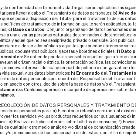
 y de conformidad con la normatividad legal, serán aplicables las sigui
lar para llevar a cabo el Tratamiento de datos personales;
b) Aviso de
que se pone a disposición del Titular para el tratamiento de sus datos
las políticas de tratamiento de información que le serán aplicables, la 
ales;
c) Base de Datos:
Conjunto organizado de datos personales que
rse a una o varias personas naturales determinadas o determinables;
e
tica y aquel que no sea semiprivado, privado o sensible. Son públicos, e
omerciante o de servidor público y aquellos que puedan obtenerse sin re
úblicos, documentos públicos, gacetas y boletines oficiales;
f) Dato p
 sensibles:
Se entiende por datos sensibles aquellos que afectan la i
elen el origen racial o étnico, la orientación política, las convicciones
promueva intereses de cualquier partido político o que garanticen los
la vida sexual y los datos biométricos;
h) Encargado del Tratamiento
amiento de datos personales por cuenta del Responsable del Tratamient
ma o en asocio con otros, decida sobre la base de datos y/o el Tratamien
ratamiento:
Cualquier operación o conjunto de operaciones sobre dato
 mismos.
A RECOLECCIÓN DE DATOS PERSONALES Y TRATAMIENTO D
 los datos personales para:
a)
Ejecutar la relación contractual existen
oveer los servicios y/o los productos requeridos por sus usuarios;
c)
In
icio;
e)
Realizar estudios internos sobre hábitos de consumo;
f)
Enviar 
s de cualquier otro medio análogo y/o digital de comunicación creado o
 y/o promociones de tipo comercial o no de estas, con el fin de impulsar