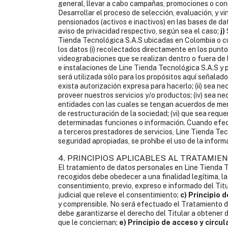
general, llevar a cabo campañas, promociones o conc
Desarrollar el proceso de selección, evaluación, y vi
pensionados (activos e inactivos) en las bases de da
aviso de privacidad respectivo, según sea el caso;
j)
Tienda Tecnológica S.A.S ubicadas en Colombia o cua
los datos (i) recolectados directamente en los punto
videograbaciones que se realizan dentro o fuera de l
e instalaciones de Line Tienda Tecnológica S.A.S y 
será utilizada sólo para los propósitos aquí señalados
exista autorización expresa para hacerlo; (ii) sea ne
proveer nuestros servicios y/o productos; (iv) sea n
entidades con las cuales se tengan acuerdos de merca
de restructuración de la sociedad; (vi) que sea requ
determinadas funciones o información. Cuando efec
a terceros prestadores de servicios, Line Tienda Te
seguridad apropiadas, se prohíbe el uso de la informa
4. PRINCIPIOS APLICABLES AL TRATAMI
El tratamiento de datos personales en Line Tienda Te
recogidos debe obedecer a una finalidad legítima, la
consentimiento, previo, expreso e informado del Titu
judicial que releve el consentimiento;
c) Principio 
y comprensible. No será efectuado el Tratamiento de
debe garantizarse el derecho del Titular a obtener 
que le conciernan;
e) Principio de acceso y circul