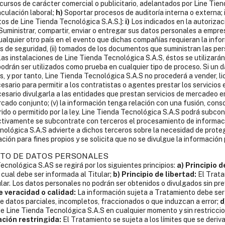
ursos de carácter comercial o publicitario, adelantados por Line Tien
nculación laboral;
h)
Soportar procesos de auditoría interna o externa; 
tos de Line Tienda Tecnológica S.A.S.]:
i)
Los indicados en la autorizaci
Suministrar, compartir, enviar o entregar sus datos personales a empres
lquier otro país en el evento que dichas compañías requieran la infor
s de seguridad, (ii) tomados de los documentos que suministran las perso
as instalaciones de Line Tienda Tecnológica S.A.S, éstos se utilizarán
podrán ser utilizados como prueba en cualquier tipo de proceso. Si un 
, y por tanto, Line Tienda Tecnológica S.A.S no procederá a vender, licen
cesario para permitir a los contratistas o agentes prestar los servicios 
ecesario divulgarla a las entidades que prestan servicios de mercadeo 
do conjunto; (v) la información tenga relación con una fusión, consol
erido o permitido por la ley. Line Tienda Tecnológica S.A.S podrá subco
tivamente se subcontrate con terceros el procesamiento de informaci
cnológica S.A.S advierte a dichos terceros sobre la necesidad de prot
ción para fines propios y se solicita que no se divulgue la información 
ENTO DE DATOS PERSONALES
cnológica S.AS se regirá por los siguientes principios:
a) Principio d
 cual debe ser informada al Titular;
b) Principio de libertad:
El Trata
lar. Los datos personales no podrán ser obtenidos o divulgados sin pr
de veracidad o calidad:
La información sujeta a Tratamiento debe ser
 datos parciales, incompletos, fraccionados o que induzcan a error;
d
de Line Tienda Tecnológica S.A.S en cualquier momento y sin restricci
ación restringida:
El Tratamiento se sujeta a los límites que se deriv