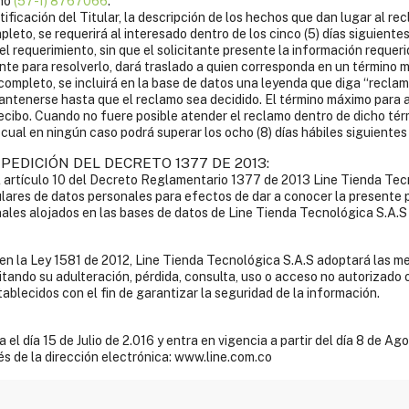
ono
(57-1) 8767066
.
tificación del Titular, la descripción de los hechos que dan lugar al 
mpleto, se requerirá al interesado dentro de los cinco (5) días siguient
el requerimiento, sin que el solicitante presente la información requer
te para resolverlo, dará traslado a quien corresponda en un término má
 completo, se incluirá en la base de datos una leyenda que diga “reclam
antenerse hasta que el reclamo sea decidido. El término máximo para a
 recibo. Cuando no fuere posible atender el reclamo dentro de dicho térm
cual en ningún caso podrá superar los ocho (8) días hábiles siguientes 
PEDICIÓN DEL DECRETO 1377 DE 2013:
 artículo 10 del Decreto Reglamentario 1377 de 2013 Line Tienda Tecn
tulares de datos personales para efectos de dar a conocer la presente 
nales alojados en las bases de datos de Line Tienda Tecnológica S.A.S
o en la Ley 1581 de 2012, Line Tienda Tecnológica S.A.S adoptará las 
itando su adulteración, pérdida, consulta, uso o acceso no autorizado 
ablecidos con el fin de garantizar la seguridad de la información.
el día 15 de Julio de 2.016 y entra en vigencia a partir del día 8 de A
vés de la dirección electrónica: www.line.com.co