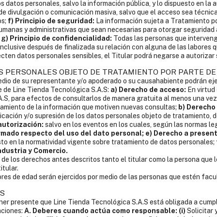
os datos personales, salvo la información pública, y lo dispuesto en la a
 de divulgación o comunicación masiva, salvo que el acceso sea técni
os;
f) Principio de seguridad:
La información sujeta a Tratamiento po
umanas y administrativas que sean necesarias para otorgar seguridad a 
;
g) Principio de confidencialidad:
Todas las personas que interveng
 inclusive después de finalizada su relación con alguna de las labores
cten datos personales sensibles, el Titular podrá negarse a autorizar
 PERSONALES OBJETO DE TRATAMIENTO POR PARTE DE Lin
rmedio de su representante y/o apoderado o su causahabiente podrán eje
e de Line Tienda Tecnológica S.A.S:
a) Derecho de acceso:
En virtud
A.S, para efectos de consultarlos de manera gratuita al menos una ve
atamiento de la información que motiven nuevas consultas;
b) Derecho 
tificación y/o supresión de los datos personales objeto de tratamiento,
autorización:
salvo en los eventos en los cuales, según las normas leg
ormado respecto del uso del dato personal;
e) Derecho a presen
sto en la normatividad vigente sobre tratamiento de datos personales;
ndustria y Comercio.
 de los derechos antes descritos tanto el titular como la persona que 
itular.
es de edad serán ejercidos por medio de las personas que estén facu
.S
ener presente que Line Tienda Tecnológica S.A.S está obligada a cumpli
aciones:
A. Deberes cuando actúa como responsable:
(i)
Solicitar 