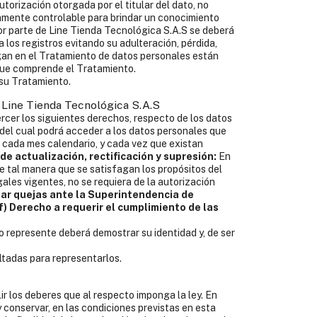
utorización otorgada por el titular del dato, no
camente controlable para brindar un conocimiento
r parte de Line Tienda Tecnológica S.A.S se deberá
los registros evitando su adulteración, pérdida,
an en el Tratamiento de datos personales están
 que comprende el Tratamiento.
 su Tratamiento.
e Tienda Tecnológica S.A.S
rcer los siguientes derechos, respecto de los datos
 del cual podrá acceder a los datos personales que
z cada mes calendario, y cada vez que existan
de actualización, rectificación y supresión:
En
 de tal manera que se satisfagan los propósitos del
ales vigentes, no se requiera de la autorización
tar quejas ante la Superintendencia de
f) Derecho a requerir el cumplimiento de las
lo represente deberá demostrar su identidad y, de ser
ltadas para representarlos.
r los deberes que al respecto imponga la ley. En
y conservar, en las condiciones previstas en esta