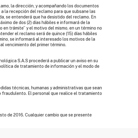
reclamo, la dirección, y acompañando los documentos
es a la recepción del reclamo para que subsane las
ida, se entenderá que ha desistido del reclamo. En
ximo de dos (2) días hábiles e informará de la
o en trámite” y el motivo del mismo, en un término no
tender el reclamo será de quince (15) días hábiles
ino, se informará al interesado los motivos de la
al vencimiento del primer término.
ológica S.A.S procederá a publicar un aviso en su
política de tratamiento de información y el modo de
medidas técnicas, humanas y administrativas que sean
o fraudulento. El personal que realice el tratamiento
gosto de 2016. Cualquier cambio que se presente