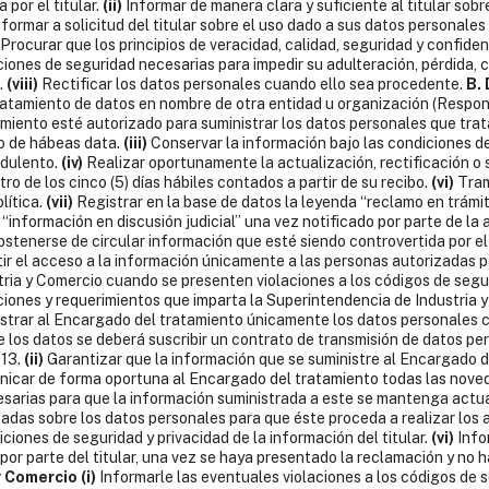
 por el titular.
(ii)
Informar de manera clara y suficiente al titular sobre
formar a solicitud del titular sobre el uso dado a sus datos personales
Procurar que los principios de veracidad, calidad, seguridad y confiden
ciones de seguridad necesarias para impedir su adulteración, pérdida, 
.
(viii)
Rectificar los datos personales cuando ello sea procedente.
B.
tratamiento de datos en nombre de otra entidad u organización (Respon
miento esté autorizado para suministrar los datos personales que t
ho de hábeas data.
(iii)
Conservar la información bajo las condiciones de
udulento.
(iv)
Realizar oportunamente la actualización, rectificación o 
o de los cinco (5) días hábiles contados a partir de su recibo.
(vi)
Tram
lítica.
(vii)
Registrar en la base de datos la leyenda “reclamo en trámi
 “información en discusión judicial” una vez notificado por parte de l
stenerse de circular información que esté siendo controvertida por el 
ir el acceso a la información únicamente a las personas autorizadas por
ria y Comercio cuando se presenten violaciones a los códigos de seguri
ciones y requerimientos que imparta la Superintendencia de Industria 
strar al Encargado del tratamiento únicamente los datos personales 
de los datos se deberá suscribir un contrato de transmisión de datos p
013.
(ii)
Garantizar que la información que se suministre al Encargado d
icar de forma oportuna al Encargado del tratamiento todas las noved
sarias para que la información suministrada a este se mantenga actu
zadas sobre los datos personales para que éste proceda a realizar los 
ciones de seguridad y privacidad de la información del titular.
(vi)
Info
r parte del titular, una vez se haya presentado la reclamación y no ha
y Comercio
(i)
Informarle las eventuales violaciones a los códigos de s